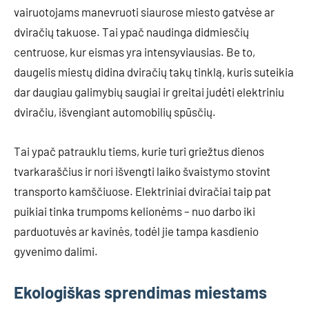
vairuotojams manevruoti siaurose miesto gatvėse ar
dviračių takuose. Tai ypač naudinga didmiesčių
centruose, kur eismas yra intensyviausias. Be to,
daugelis miestų didina dviračių takų tinklą, kuris suteikia
dar daugiau galimybių saugiai ir greitai judėti elektriniu
dviračiu, išvengiant automobilių spūsčių.
Tai ypač patrauklu tiems, kurie turi griežtus dienos
tvarkaraščius ir nori išvengti laiko švaistymo stovint
transporto kamščiuose. Elektriniai dviračiai taip pat
puikiai tinka trumpoms kelionėms – nuo darbo iki
parduotuvės ar kavinės, todėl jie tampa kasdienio
gyvenimo dalimi.
Ekologiškas sprendimas miestams