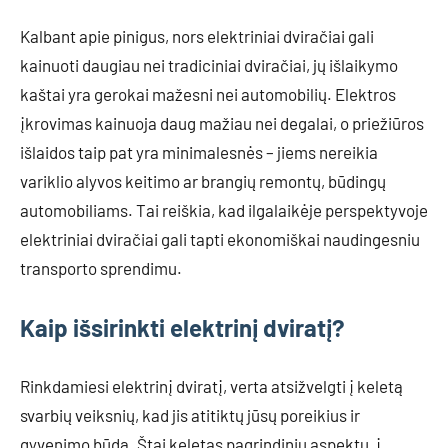
Kalbant apie pinigus, nors elektriniai dviračiai gali
kainuoti daugiau nei tradiciniai dviračiai, jų išlaikymo
kaštai yra gerokai mažesni nei automobilių. Elektros
įkrovimas kainuoja daug mažiau nei degalai, o priežiūros
išlaidos taip pat yra minimalesnės – jiems nereikia
variklio alyvos keitimo ar brangių remontų, būdingų
automobiliams. Tai reiškia, kad ilgalaikėje perspektyvoje
elektriniai dviračiai gali tapti ekonomiškai naudingesniu
transporto sprendimu.
Kaip išsirinkti elektrinį dviratį?
Rinkdamiesi elektrinį dviratį, verta atsižvelgti į keletą
svarbių veiksnių, kad jis atitiktų jūsų poreikius ir
gyvenimo būdą. Štai keletas pagrindinių aspektų, į