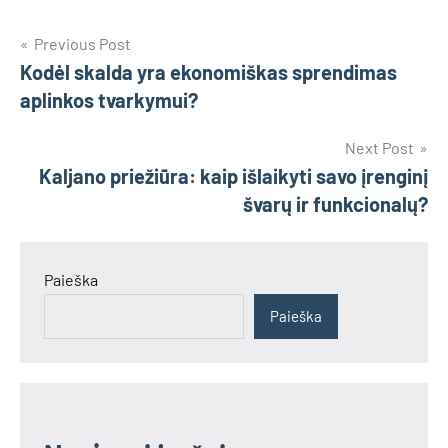
Navigacija
Previous Post
Kodėl skalda yra ekonomiškas sprendimas
tarp
aplinkos tvarkymui?
įrašų
Next Post
Kaljano priežiūra: kaip išlaikyti savo įrenginį
švarų ir funkcionalų?
Paieška
Paieška