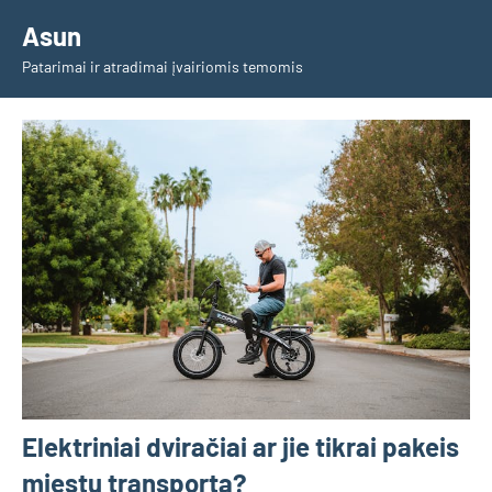
Skip
Asun
to
Patarimai ir atradimai įvairiomis temomis
content
Elektriniai dviračiai ar jie tikrai pakeis
miestų transportą?