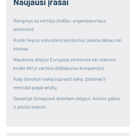
Naujausi įrašai
Renginys su vertėju žodžiu: organizatoriaus
atmintinė
Kodėl liepos vidurdienį koridorius įkaista labiau nei
kiemas
Naudotas aliejus Europoje vertesnis nei manote:
kodėl dėl jo varžosi didžiausios kompanijos
Kaip išmokyti vaiką suprasti laiką: žaidimai ir
metodai pagal amžių
Savaeigė žoliapjovė dideliam sklypui: kokios galios
ir pločio ieškoti