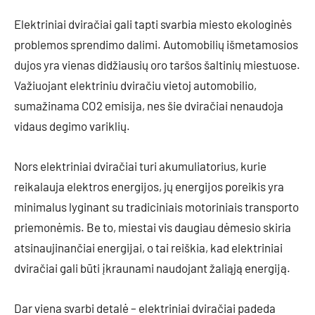
Elektriniai dviračiai gali tapti svarbia miesto ekologinės
problemos sprendimo dalimi. Automobilių išmetamosios
dujos yra vienas didžiausių oro taršos šaltinių miestuose.
Važiuojant elektriniu dviračiu vietoj automobilio,
sumažinama CO2 emisija, nes šie dviračiai nenaudoja
vidaus degimo variklių.
Nors elektriniai dviračiai turi akumuliatorius, kurie
reikalauja elektros energijos, jų energijos poreikis yra
minimalus lyginant su tradiciniais motoriniais transporto
priemonėmis. Be to, miestai vis daugiau dėmesio skiria
atsinaujinančiai energijai, o tai reiškia, kad elektriniai
dviračiai gali būti įkraunami naudojant žaliąją energiją.
Dar viena svarbi detalė – elektriniai dviračiai padeda