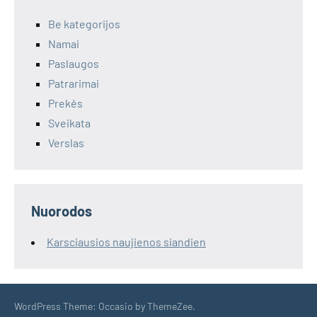
Be kategorijos
Namai
Paslaugos
Patrarimai
Prekės
Sveikata
Verslas
Nuorodos
Karsciausios naujienos siandien
WordPress Theme: Occasio by ThemeZee.