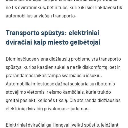
ne tik dviratininkus, bet ir tuos, kurie iki šiol rinkdavosi tik
automobilius ar viešąjį transportą.
Transporto spūstys: elektriniai
dviračiai kaip miesto gelbėtojai
Didmiesčiuose viena didžiausių problemų yra transporto
spūstys, kurios kasdien sukelia ne tik diskomfortą, bet ir
prarandamas laikas tampa svarbiausiu iššūkiu.
Automobiliai miestuose dažnai susiduria su ribotomis
stovėjimo vietomis ir eismo kamščiais, kurie trukdo
greitai pasiekti kelionės tikslą. Čia atsiranda didžiausias
elektrinių dviračių privalumas – judumas.
Elektriniai dviračiai gali lengvai įveikti spūstis, leidžiant