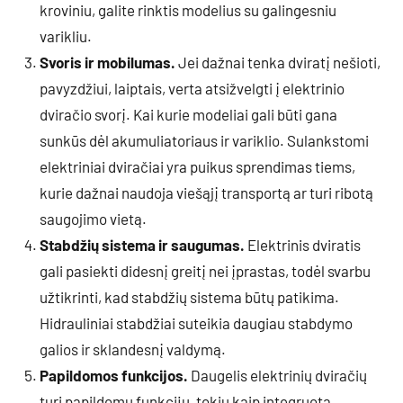
kroviniu, galite rinktis modelius su galingesniu
varikliu.
Svoris ir mobilumas.
Jei dažnai tenka dviratį nešioti,
pavyzdžiui, laiptais, verta atsižvelgti į elektrinio
dviračio svorį. Kai kurie modeliai gali būti gana
sunkūs dėl akumuliatoriaus ir variklio. Sulankstomi
elektriniai dviračiai yra puikus sprendimas tiems,
kurie dažnai naudoja viešąjį transportą ar turi ribotą
saugojimo vietą.
Stabdžių sistema ir saugumas.
Elektrinis dviratis
gali pasiekti didesnį greitį nei įprastas, todėl svarbu
užtikrinti, kad stabdžių sistema būtų patikima.
Hidrauliniai stabdžiai suteikia daugiau stabdymo
galios ir sklandesnį valdymą.
Papildomos funkcijos.
Daugelis elektrinių dviračių
turi papildomų funkcijų, tokių kaip integruota