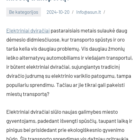
Be kategorijos
2024-10-20
Info@asun.lt
Elektriniai dviračiai
pastaraisiais metais sulaukė daug
dėmesio didmiesčiuose, kur transporto spūstys ir oro
tarša kelia vis daugiau problemų. Vis daugiau žmonių
ieško alternatyvų automobiliams ir viešajam transportui,
ir būtent elektriniai dviračiai, sujungiantys tradicinį
dviračio judrumą su elektrinio variklio patogumu, tampa
populiariu sprendimu. Tačiau ar jie tikrai gali pakeisti
miestų transportą?
Elektriniai dviračiai siūlo naujas galimybes miesto
gyventojams, padedant išvengti spūsčių, taupant laiką ir
pinigus bei prisidedant prie ekologiškesnio gyvenimo
būdo. Šis transporto sprendimas vis dažniau pritraukia