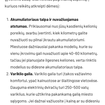
kuriuos reikėtų atkreipti dėmesį:
Akumuliatoriaus talpa ir nuvažiuojamas
atstumas.
Priklausomai nuo jūsų kasdienių kelionių
poreikių, svarbu įvertinti, kiek kilometrų galite
nuvažiuoti su pilnai įkrautu akumuliatoriumi.
Miestuose dažniausiai pakanka modelių, kurie su
vienu įkrovimu gali nuvažiuoti apie 40–60 kilometrų,
tačiau jei planuojate ilgesnes keliones, verta rinktis
modelius su didesne akumuliatoriaus talpa.
Variklio galia.
Variklio galia turi įtakos važiavimo
komfortui, ypač kalnuotose ar šlaitingose vietovėse.
Dauguma elektrinių dviračių turi 250–500 vatų
variklius, kurie užtikrina pakankamą galią miesto
sąlygoms. Jei dažnai važiuosite į kalną ar su didesniu